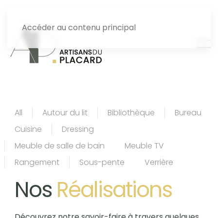
Accéder au contenu principal
All
Autour du lit
Bibliothèque
Bureau
Cuisine
Dressing
Meuble de salle de bain
Meuble TV
Rangement
Sous-pente
Verrière
Nos
Réalisations
Découvrez notre savoir-faire à travers quelques